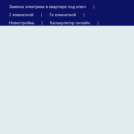
Замена электрики в квартире под ключ
2 комнатной
3х комнатной
Новостройка
Калькулятор онлайн
карта сайта
Оставить задание
Замена розеток и выключателей
Замена автоматов
Установка люстры
Электрика в частном доме
Режим работы:
с 10:00 до 22:00, без выходных
Адрес:
г. Москва
,
улица Михайлова, 30Ак1
+7(495)211-56-65