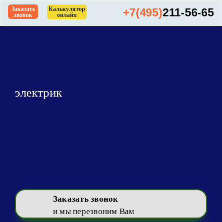
Skip
Заказать
Калькулятор
+7(495)
211-56-65
звонок
онлайн
to
content
электрик
Заказать звонок
и мы перезвоним Вам