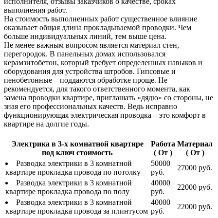
исполнителя, отзывы заказчиков о качестве, сроках
выполнения работ.
На стоимость выполненных работ существенное влияние
оказывает общая длина прокладываемой проводки. Чем
больше индивидуальных линий, тем выше цена.
Не менее важным вопросом является материал стен,
перегородок. В панельных домах использовался
керамзитобетон, который требует определенных навыков и
оборудования для устройства штробов. Гипсовые и
пенобетонные – поддаются обработке проще. Не
рекомендуется, для такого ответственного момента, как
замена проводки квартире, приглашать «дядю» со стороны, не
зная его профессиональных качеств. Ведь исправно
функционирующая электрическая проводка – это комфорт в
квартире на долгие годы.
Электрика в 3-х комнатной квартире
Работа
Материал
под ключ стоимость
( От )
( От )
Разводка электрики в 3 комнатной
50000
27000 руб.
квартире прокладка провода по потолку
руб.
Разводка электрики в 3 комнатной
40000
22000 руб.
квартире прокладка провода по полу
руб.
Разводка электрики в 3 комнатной
40000
22000 руб.
квартире прокладка провода за плинтусом
руб.