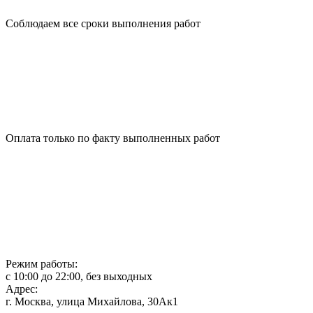
Соблюдаем все сроки выполнения работ
Оплата только по факту выполненных работ
Замена электрики в квартире под ключ
2 комнатной
3х комнатной
Новостройка
Калькулятор онлайн
карта сайта
Оставить задание
Замена розеток и выключателей
Замена автоматов
Установка люстры
Электрика в частном доме
Режим работы:
с 10:00 до 22:00, без выходных
Адрес:
г. Москва
,
улица Михайлова, 30Ак1