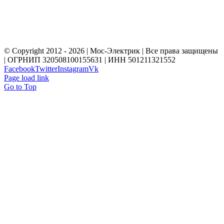
+7(495)211-56-65
+7(916)216-65-13
© Copyright 2012 - 2026 | Мос-Электрик | Все права защищены
| ОГРНИП 320508100155631 | ИНН 501211321552
Facebook
Twitter
Instagram
Vk
Page load link
Go to Top