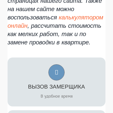
страницах нашего сайта. Также
на нашем сайте можно
воспользоваться
калькулятором
онлайн
, рассчитать стоимость
как мелких работ, так и по
замене проводки в квартире.
Вы можете заказать выезд замерщика в
удобное для Вас время.
ВЫЗОВ ЗАМЕРЩИКА
ЗАКАЗАТЬ
В удобное время