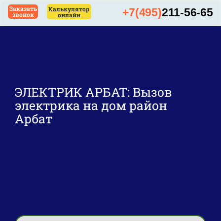
Skip
Заказать
Калькулятор
+7(495)
211-56-65
звонок
онлайн
to
content
ЭЛЕКТРИК АРБАТ: Вызов
электрика на дом район
Арбат