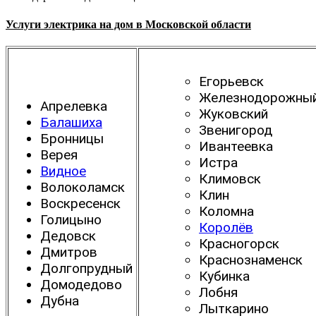
Услуги электрика на дом в Московской области
Егорьевск
Железнодорожны
Апрелевка
Жуковский
Балашиха
Звенигород
Бронницы
Ивантеевка
Верея
Истра
Видное
Климовск
Волоколамск
Клин
Воскресенск
Коломна
Голицыно
Королёв
Дедовск
Красногорск
Дмитров
Краснознаменск
Долгопрудный
Кубинка
Домодедово
Лобня
Дубна
Лыткарино