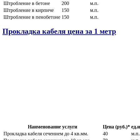
Штробление в бетоне
200
м.п.
Штробление в кирпиче
150
м.п.
Штробление в пенобетоне
150
м.п.
Прокладка кабеля цена за 1 метр
Наименование услуги
Цена (руб.)*
ед.и
Прокладка кабеля сечением до 4 кв.мм.
40
м.п.