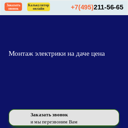
Skip
Заказать
Калькулятор
+7(495)
211-56-65
звонок
онлайн
to
content
Монтаж электрики на даче цена
Заказать звонок
и мы перезвоним Вам