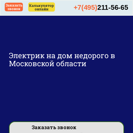
Skip
Заказать
Калькулятор
+7(495)
211-56-65
звонок
онлайн
to
content
Электрик на дом недорого в
Московской области
Заказать звонок