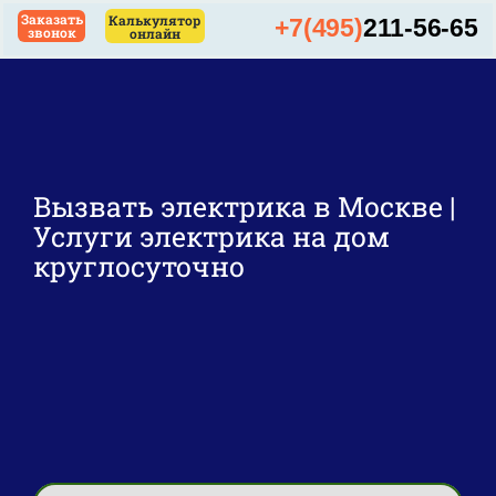
Skip
Заказать
Калькулятор
+7(495)
211-56-65
звонок
онлайн
to
content
Вызвать электрика в Москве |
Услуги электрика на дом
круглосуточно