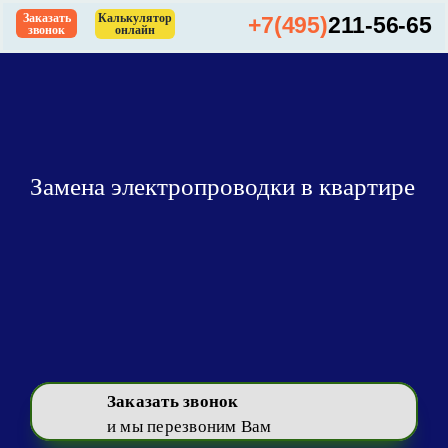
Skip
Заказать
Калькулятор
+7(495)
211-56-65
звонок
онлайн
to
content
Замена электропроводки в квартире
Заказать звонок
и мы перезвоним Вам